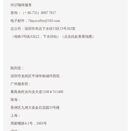
HQT咖啡服务
查询：（+ 86-755）8997 7917
电子邮件：7dayscoffee@163.com
总公司：深圳市布吉下水径15区15号302室
（地铁5号线A出口，下水径站）
（点击此处查看地图）
陈列室：
深圳市龙岗区平湖华南城环西苑
广州服务部：
番禺南村乡兴业大道1168＃511400
珠海：
香洲区九洲大道金石花园33号楼
上海：
周家嘴路4-1号，1063号