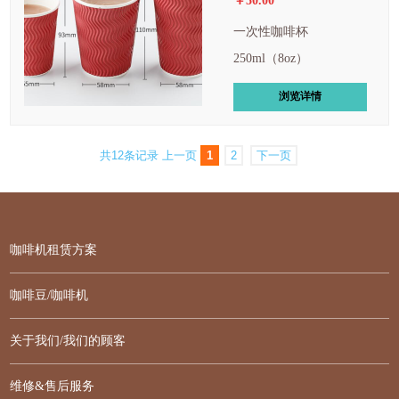
￥50.00
一次性咖啡杯
250ml（8oz）
浏览详情
共12条记录
上一页
1
2
下一页
咖啡机租赁方案
咖啡豆/咖啡机
关于我们/我们的顾客
维修&售后服务